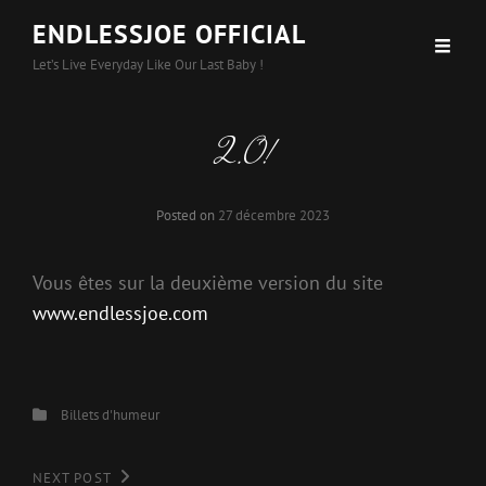
ENDLESSJOE OFFICIAL
Let’s Live Everyday Like Our Last Baby !
2.0!
Posted on
27 décembre 2023
Vous êtes sur la deuxième version du site
www.endlessjoe.com
Categories
Billets d'humeur
Navigation
Next
NEXT POST