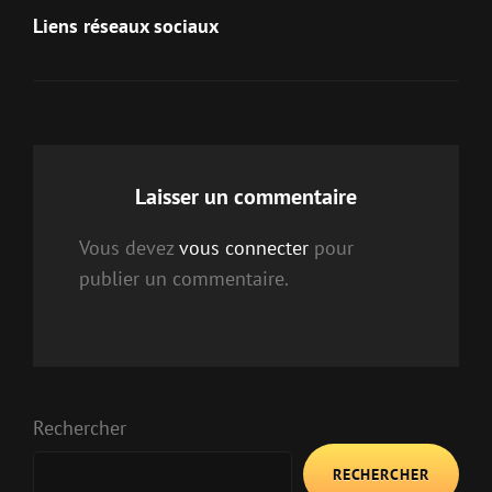
Post
Liens réseaux sociaux
de
l’article
Laisser un commentaire
Vous devez
vous connecter
pour
publier un commentaire.
Rechercher
RECHERCHER